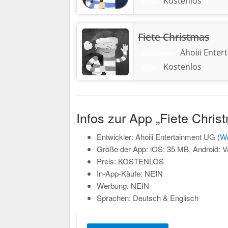
Kostenlos
Preis:
Fiete Christmas
Ahoiii Enter
Entwickler:
Kostenlos
Preis:
Infos zur App „Fiete Chris
Entwickler: Ahoiii Entertainment UG (
We
Größe der App: iOS: 35 MB, Android: Va
Preis: KOSTENLOS
In-App-Käufe: NEIN
Werbung: NEIN
Sprachen: Deutsch & Englisch