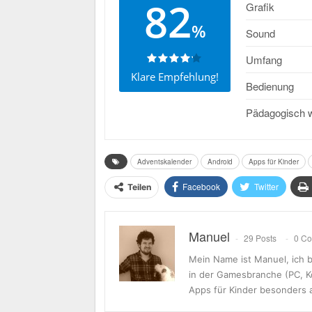
82
Grafik
%
Sound
Umfang
Klare Empfehlung!
Bedienung
Pädagogisch w
Adventskalender
Android
Apps für Kinder
Facebook
Twitter
Teilen
Manuel
29 Posts
0 C
Mein Name ist Manuel, ich b
in der Gamesbranche (PC, K
Apps für Kinder besonders 