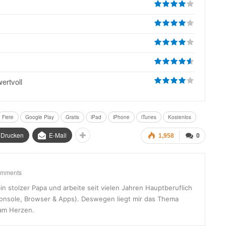
ertvoll
Fiete
Google Play
Gratis
iPad
iPhone
iTunes
Kostenlos
Drucken
E-Mail
1,958
0
omments
in stolzer Papa und arbeite seit vielen Jahren Hauptberuflich
onsole, Browser & Apps). Deswegen liegt mir das Thema
am Herzen.