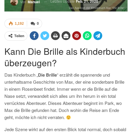
Letztes Update
Feb. 21, 2020
Von
Manuel
Das App Icon der Kinderbuch App "Die Brille"
1,192
0
Teilen
Kann Die Brille als Kinderbuch
überzeugen?
Das Kinderbuch „
Die Brille
“ erzählt die spannende und
unterhaltsame Geschichte von Max, der eine sonderbare Brille
in einem Rosenbeet findet. Immer wenn er die Brille auf die
Nase setzt, verwandelt sich alles um ihn herum in ein total
verrücktes Abenteuer. Dieses Abenteuer beginnt im Park, wo
Max die Brille gefunden hat. Doch wohin die Reise am Ende
geht, möchte ich nicht verraten.
Jede Szene wirkt auf den ersten Blick total normal, doch sobald