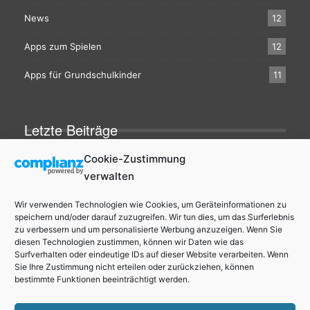
News
12
Apps zum Spielen
12
Apps für Grundschulkinder
11
Letzte Beiträge
Cookie-Zustimmung
verwalten
Über Apps Für Kinder
Wir verwenden Technologien wie Cookies, um Geräteinformationen zu
speichern und/oder darauf zuzugreifen. Wir tun dies, um das Surferlebnis
Auf AppsfuerKinder.de werden regelmäßig hochwertige,
zu verbessern und um personalisierte Werbung anzuzeigen. Wenn Sie
lustige, kreative und Pädagogisch wertvolle Apps für Kinder
diesen Technologien zustimmen, können wir Daten wie das
vorgestellt.
Surfverhalten oder eindeutige IDs auf dieser Website verarbeiten. Wenn
Sie Ihre Zustimmung nicht erteilen oder zurückziehen, können
bestimmte Funktionen beeinträchtigt werden.