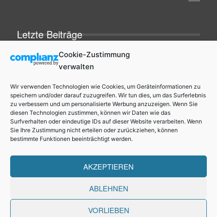
Letzte Beiträge
Cookie-Zustimmung
verwalten
Über Apps Für Kinder
Wir verwenden Technologien wie Cookies, um Geräteinformationen zu
speichern und/oder darauf zuzugreifen. Wir tun dies, um das Surferlebnis
Auf AppsfuerKinder.de werden regelmäßig hochwertige,
zu verbessern und um personalisierte Werbung anzuzeigen. Wenn Sie
lustige, kreative und Pädagogisch wertvolle Apps für Kinder
diesen Technologien zustimmen, können wir Daten wie das
vorgestellt.
Surfverhalten oder eindeutige IDs auf dieser Website verarbeiten. Wenn
Sie Ihre Zustimmung nicht erteilen oder zurückziehen, können
bestimmte Funktionen beeinträchtigt werden.
AKZEPTIEREN
Impressum
Datenschutzerklärung
Cookie-Richtlinie (EU)
ABLEHNEN
© 2026 AppsfuerKinder.de - Alle Rechte vorbehalten
VORLIEBEN