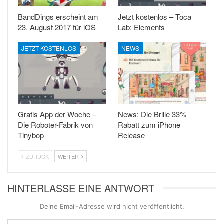
BandDings erscheint am
Jetzt kostenlos – Toca
23. August 2017 für iOS
Lab: Elements
JETZT KOSTENLOS
NEWS
Gratis App der Woche –
News: Die Brille 33%
Die Roboter-Fabrik von
Rabatt zum iPhone
Tinybop
Release
ZURÜCK
WEITER
HINTERLASSE EINE ANTWORT
Deine Email-Adresse wird nicht veröffentlicht.