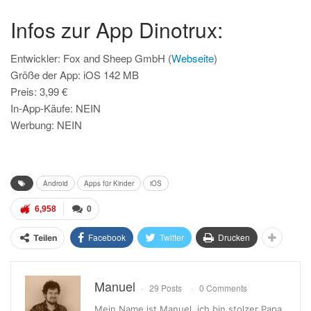
Infos zur App Dinotrux:
Entwickler: Fox and Sheep GmbH (
Webseite
)
Größe der App: iOS 142 MB
Preis: 3,99 €
In-App-Käufe: NEIN
Werbung: NEIN
Sprachen: Deutsch, Englisch, Italienisch, Japanisch, Koreanisch, Niederländisch
Android
Apps für Kinder
iOS
6,958
0
Facebook
Twitter
Drucken
Teilen
Manuel
29 Posts
0 Comments
Mein Name ist Manuel, ich bin stolzer Papa