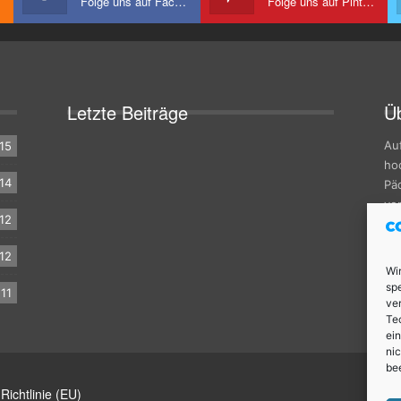
Folge uns auf Facebook
Folge uns auf Pinterest
Letzte Beiträge
Üb
Au
15
hoc
14
Pä
vor
12
12
Wi
spe
11
ve
Te
ei
ni
be
Richtlinie (EU)