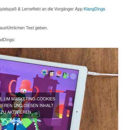
pielspaß & Lerneffekt an die Vorgänger App
KlangDings
ausführlichen Test geben.
ndDings:
ER, UM MARKETING-COOKIES
IEREN UND DIESEN INHALT
ZU AKTIVIEREN