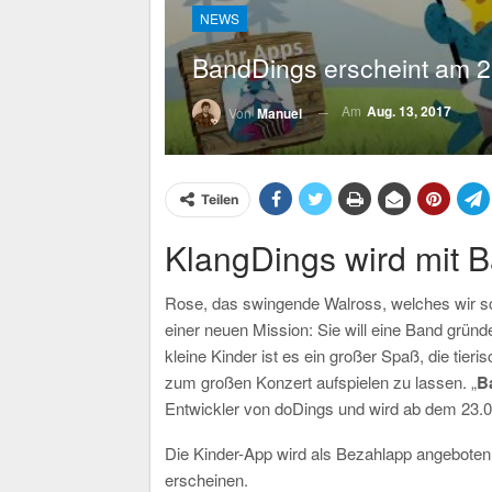
NEWS
BandDings erscheint am 2
Am
Aug. 13, 2017
Von
Manuel
Teilen
KlangDings wird mit B
Rose, das swingende Walross, welches wir s
einer neuen Mission: Sie will eine Band gründ
kleine Kinder ist es ein großer Spaß, die ti
zum großen Konzert aufspielen zu lassen. „
B
Entwickler von doDings und wird ab dem 23.08
Die Kinder-App wird als Bezahlapp angebote
erscheinen.