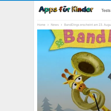
Tests
Home
News
BandDings erscheint am 23. Augus